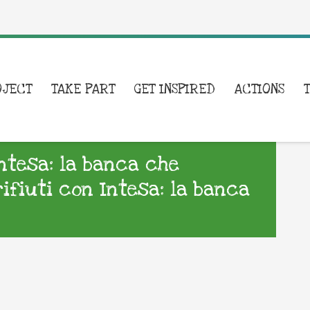
OJECT
TAKE PART
GET INSPIRED
ACTIONS
Intesa: la banca che
rifiuti con Intesa: la banca