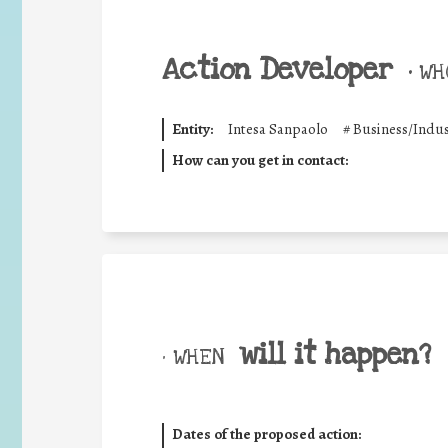
Action Developer
•
WHO
Entity:
Intesa Sanpaolo
#
Business/Indus
How can you get in contact:
will it happen?
• WHEN
Dates of the proposed action: