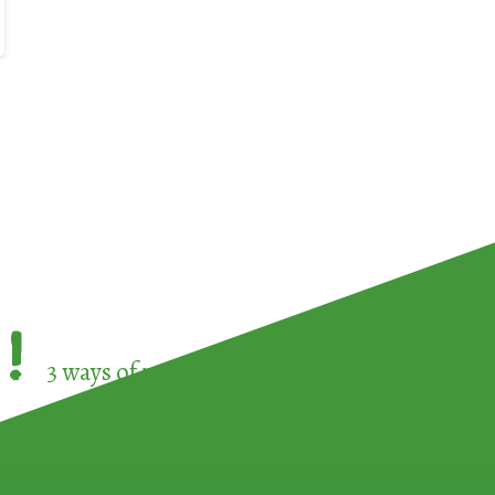
!
3 ways of participating in the
European Week 