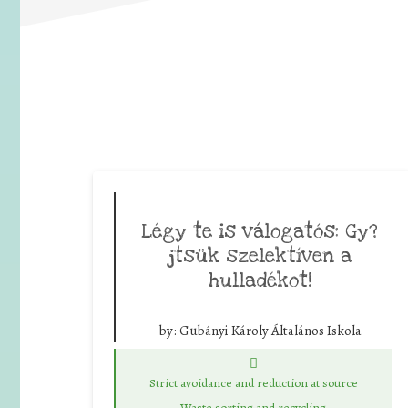
Légy te is válogatós: Gy?
jtsük szelektíven a
hulladékot!
by:
Gubányi Károly Általános Iskola
Strict avoidance and reduction at source
Waste sorting and recycling