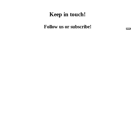
Keep in touch!
Follow us or subscribe!
Facebook
Instagram
Flickr
Twitter
YouTube
Direct contacts
contact@ewwr.eu
+32 (0)2 234 65 00
ACR+
Association of Cities and Regions
for sustainable Resource management
contact@ewwr.eu