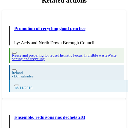
Related actions
Promotion of recycling good practice
by:
Ards and North Down Borough Council
Reuse and preparing for reuse
Thematic Focus: invisible waste
Waste
sorting and recycling
Ireland
-
Donaghadee
18/11/2019
Ensemble, réduisons nos déchets 203