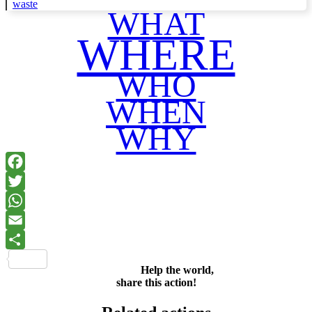
waste
WHAT
WHERE
WHO
WHEN
WHY
Facebook
Twitter
WhatsApp
Email
Share
Help the world,
share this action!