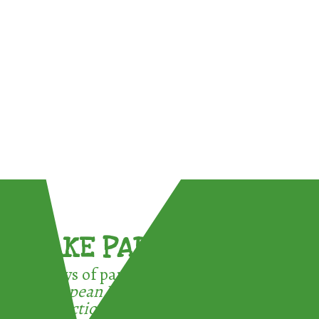
TAKE PART !
3 ways of participating in the
European Week for Waste
Reduction: