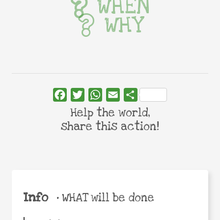
WHEN
WHY
Facebook
Twitter
WhatsApp
Email
Share
Help the world,
share this action!
Info
•
WHAT will be done