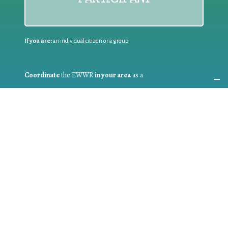
If you are:
an individual citizen or a group
Coordinate
the EWWR
in your area
as a
COORDINATOR
If you are:
a public authority competent in the field of waste
prevention