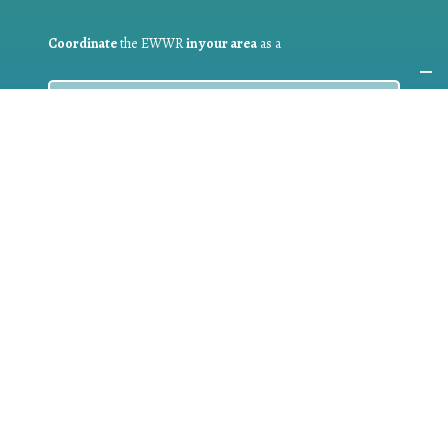
Coordinate
the EWWR
in your area
as a
COORDINATOR
If you are:
a public authority competent in the field of waste
prevention