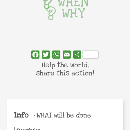
WHEN
WHY
Facebook
Twitter
WhatsApp
Email
Share
Help the world,
share this action!
Info
•
WHAT will be done