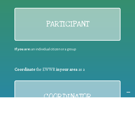
PARTICIPANT
If you are:
an individual citizen or a group
Coordinate
the EWWR
in your area
as a
COORDINATOR
If you are:
a public authority competent in the field of waste
prevention