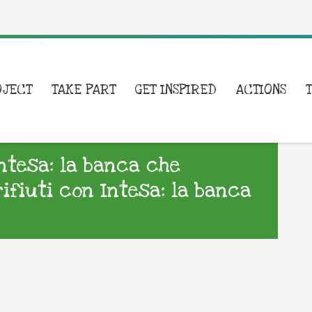
OJECT
TAKE PART
GET INSPIRED
ACTIONS
Intesa: la banca che
rifiuti con Intesa: la banca