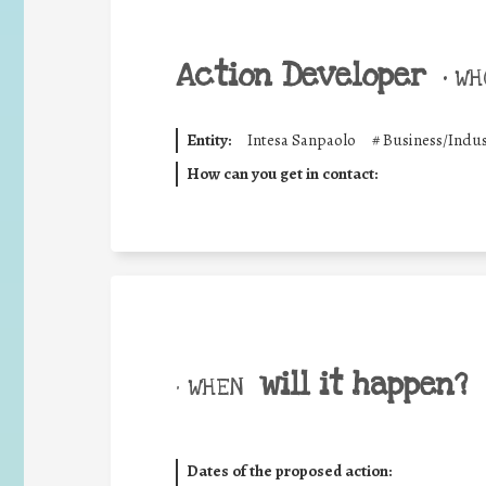
Action Developer
•
WHO
Entity:
Intesa Sanpaolo
#
Business/Indus
How can you get in contact:
will it happen?
• WHEN
Dates of the proposed action: