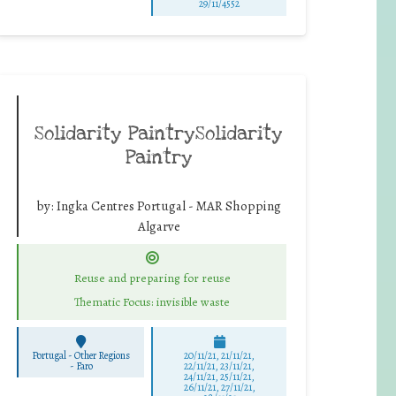
29/11/4552
Solidarity PaintrySolidarity
Paintry
by:
Ingka Centres Portugal - MAR Shopping
Algarve
Reuse and preparing for reuse
Thematic Focus: invisible waste
Portugal - Other Regions
20/11/21, 21/11/21,
-
Faro
22/11/21, 23/11/21,
24/11/21, 25/11/21,
26/11/21, 27/11/21,