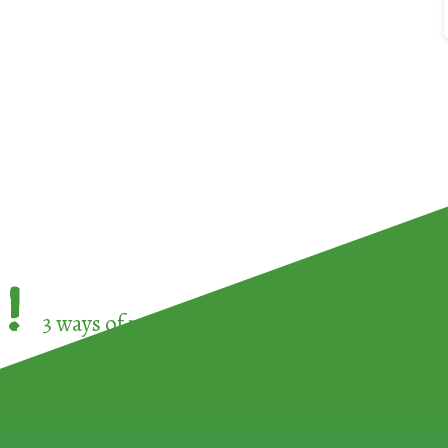
!
3 ways of participating in the
European Week 