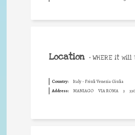
Location
•
WHERE it will 
Country:
Italy - Friuli Venezia Giulia
Address:
MANIAGO
VIA ROMA
3
33