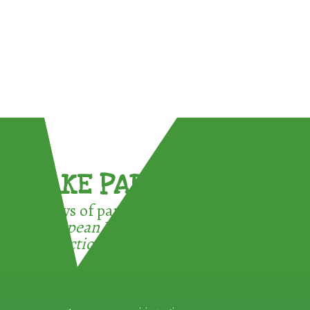
TAKE PART !
3 ways of participating in the
European Week for Waste
Reduction: