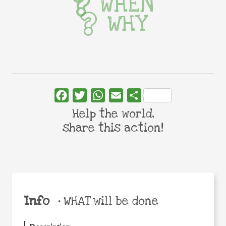
WHEN
WHY
Facebook
Twitter
WhatsApp
Email
Share
Help the world,
share this action!
Info
•
WHAT will be done