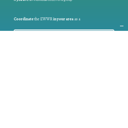
Coordinate
the EWWR
in your area
as a
COORDINATOR
If you are:
a public authority competent in the field of waste
prevention