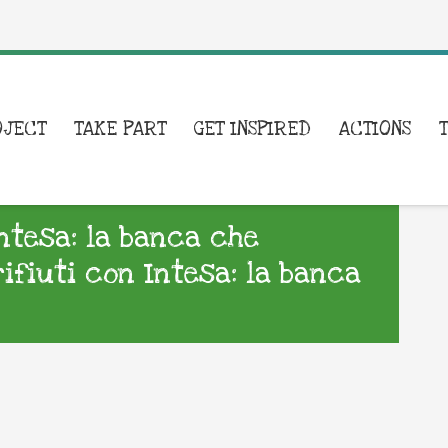
OJECT
TAKE PART
GET INSPIRED
ACTIONS
Intesa: la banca che
rifiuti con Intesa: la banca