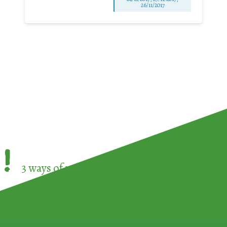
26/11/2017
!
3 ways of participating in the
European Week 