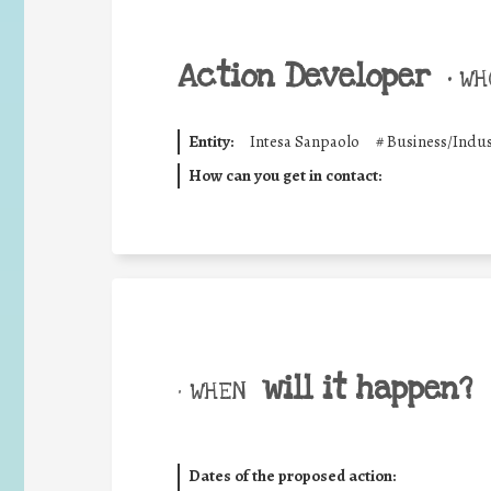
Action Developer
•
WHO
Entity:
Intesa Sanpaolo
#
Business/Indus
How can you get in contact:
will it happen?
• WHEN
Dates of the proposed action: