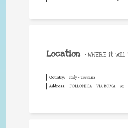
Location
•
WHERE it will 
Country:
Italy - Toscana
Address:
FOLLONICA
VIA ROMA
82