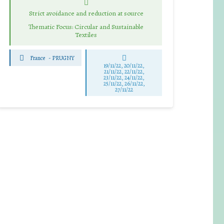
Strict avoidance and reduction at source
Thematic Focus: Circular and Sustainable
Textiles
France
-
PRUGNY
19/11/22, 20/11/22,
21/11/22, 22/11/22,
23/11/22, 24/11/22,
25/11/22, 26/11/22,
27/11/22