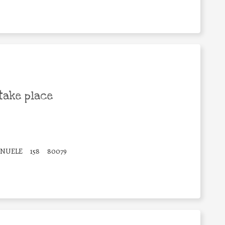
take place
ANUELE
158
80079