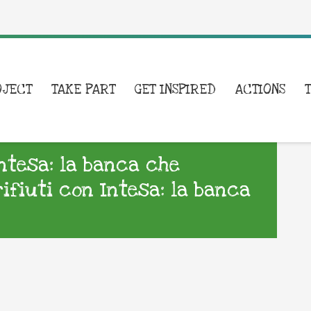
OJECT
TAKE PART
GET INSPIRED
ACTIONS
Intesa: la banca che
rifiuti con Intesa: la banca