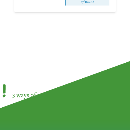
27/11/2016
!
3 ways of participating in the
European Week 