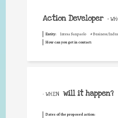
Action Developer
•
WHO
Entity:
Intesa Sanpaolo
#
Business/Indus
How can you get in contact:
will it happen?
• WHEN
Dates of the proposed action: