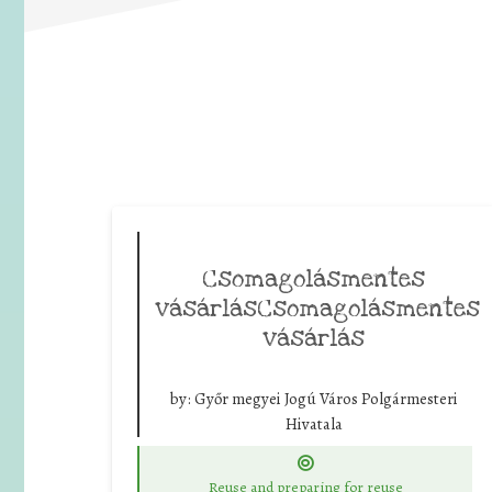
Csomagolásmentes
vásárlásCsomagolásmentes
vásárlás
by:
Győr megyei Jogú Város Polgármesteri
Hivatala
Reuse and preparing for reuse