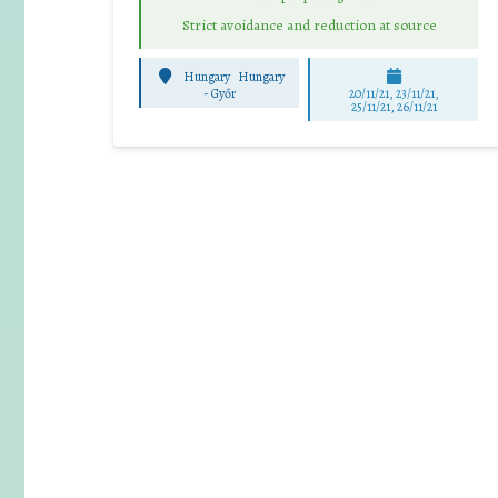
Strict avoidance and reduction at source
Hungary
Hungary
-
Győr
20/11/21, 23/11/21,
25/11/21, 26/11/21