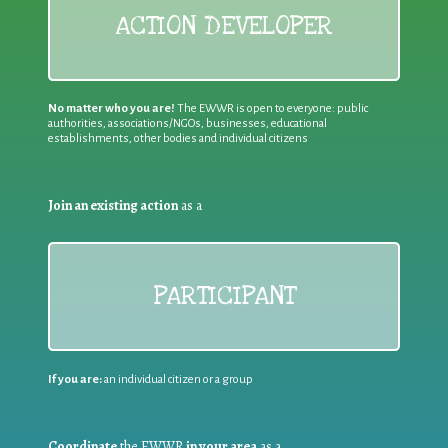
ACTION DEVELOPER
No matter who you are!
The EWWR is open to everyone: public
authorities, associations/NGOs, businesses, educational
establishments, other bodies and individual citizens
Join an existing action
as a
PARTICIPANT
If you are:
an individual citizen or a group
Coordinate
the EWWR
in your area
as a