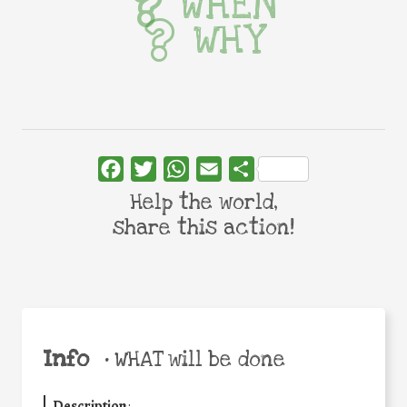
WHEN
WHY
Facebook
Twitter
WhatsApp
Email
Share
Help the world,
share this action!
Info
•
WHAT will be done
Description
: