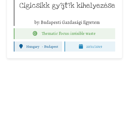
Cigicsikk gy?jt?k kihelyezése
by:
Budapesti Gazdasági Egyetem
Thematic Focus: invisible waste
Hungary
-
Budapest
20/11/2019