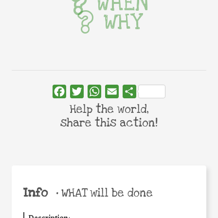
WHEN
WHY
Facebook
Twitter
WhatsApp
Email
Share
Help the world,
share this action!
Info
•
WHAT will be done