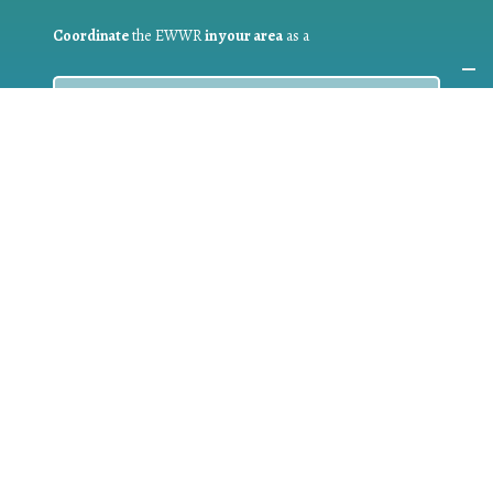
Coordinate
the EWWR
in your area
as a
COORDINATOR
If you are:
a public authority competent in the field of waste
prevention