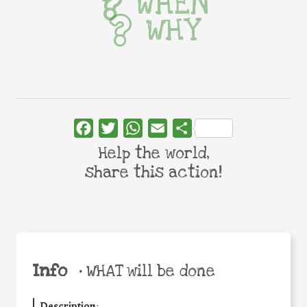
WHEN
WHY
Facebook
Twitter
WhatsApp
Email
Share
Help the world,
share this action!
Info
•
WHAT will be done
Description
: