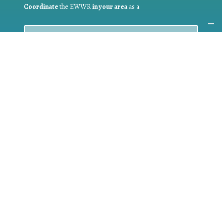
Coordinate
the EWWR
in your area
as a
COORDINATOR
If you are:
a public authority competent in the field of waste
prevention