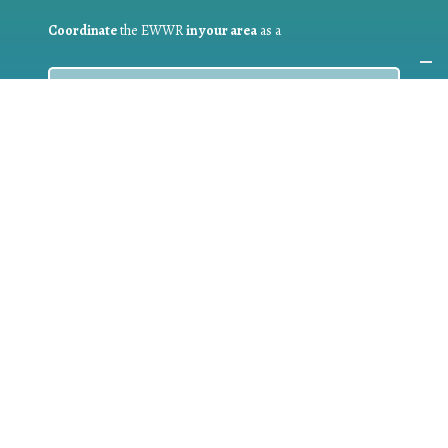
Coordinate
the EWWR
in your area
as a
COORDINATOR
If you are:
a public authority competent in the field of waste
prevention