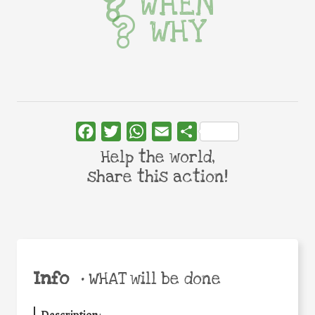
WHEN
WHY
Facebook
Twitter
WhatsApp
Email
Share
Help the world,
share this action!
Info
•
WHAT will be done