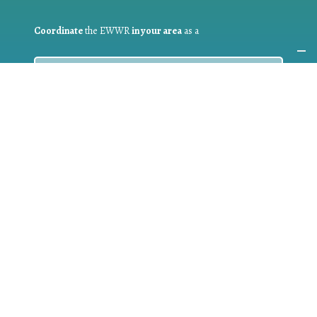
Coordinate
the EWWR
in your area
as a
COORDINATOR
If you are:
a public authority competent in the field of waste
prevention