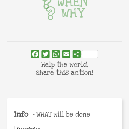
WHEN
WHY
Facebook
Twitter
WhatsApp
Email
Share
Help the world,
share this action!
Info
•
WHAT will be done