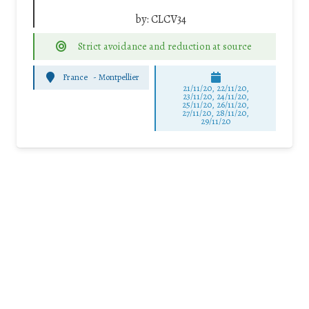
by:
CLCV34
Strict avoidance and reduction at source
France
-
Montpellier
21/11/20, 22/11/20,
23/11/20, 24/11/20,
25/11/20, 26/11/20,
27/11/20, 28/11/20,
29/11/20