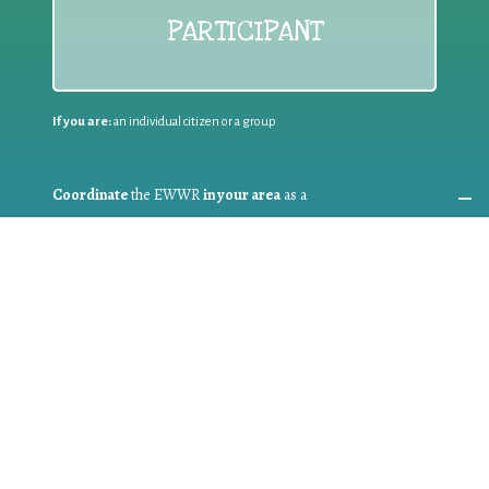
PARTICIPANT
If you are:
an individual citizen or a group
Coordinate
the EWWR
in your area
as a
COORDINATOR
If you are:
a public authority competent in the field of waste
prevention