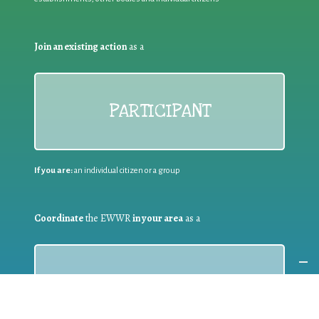
Join an existing action
as a
PARTICIPANT
If you are:
an individual citizen or a group
Coordinate
the EWWR
in your area
as a
COORDINATOR