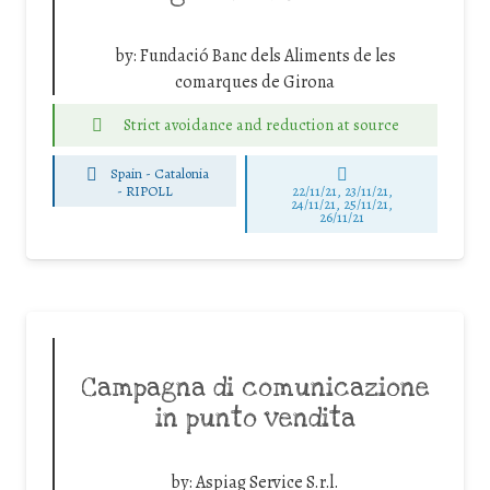
by:
Fundació Banc dels Aliments de les
comarques de Girona
Strict avoidance and reduction at source
Spain - Catalonia
-
RIPOLL
22/11/21, 23/11/21,
24/11/21, 25/11/21,
26/11/21
Campagna di comunicazione
in punto vendita
by:
Aspiag Service S.r.l.