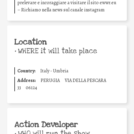
prelevare e incoraggiare a visitare il sito ewwr.eu
– Richiamo nella news sul canale instagram
Location
•
WHERE it will take place
Country:
Italy - Umbria
Address:
PERUGIA
VIA DELLA PESCARA
33
06124
Action Developer
•
WHO will run the show