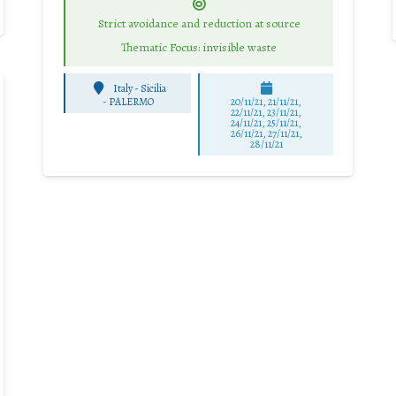
Strict avoidance and reduction at source
Thematic Focus: invisible waste
Italy - Sicilia
-
PALERMO
20/11/21, 21/11/21,
22/11/21, 23/11/21,
24/11/21, 25/11/21,
26/11/21, 27/11/21,
28/11/21