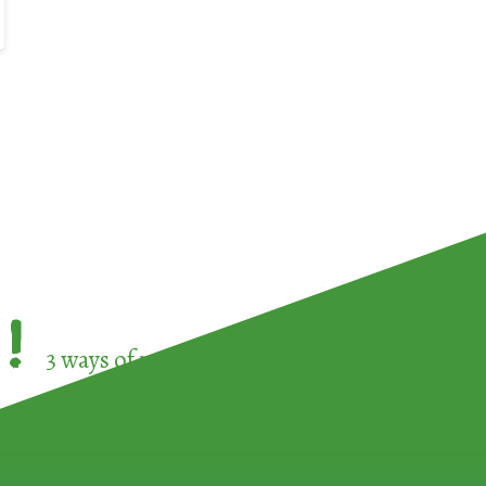
!
3 ways of participating in the
European Week 