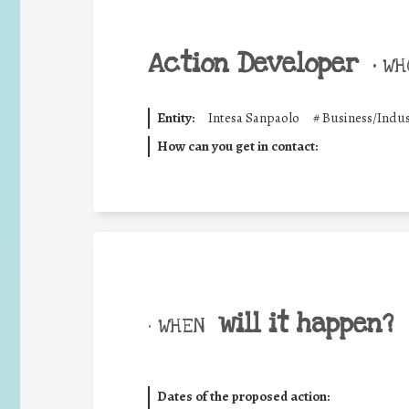
Action Developer
•
WHO
Entity:
Intesa Sanpaolo
#
Business/Indus
How can you get in contact:
will it happen?
• WHEN
Dates of the proposed action: