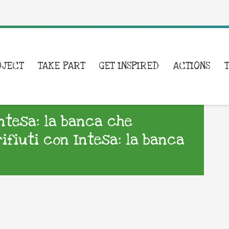
OJECT
TAKE PART
GET INSPIRED
ACTIONS
Intesa: la banca che
rifiuti con Intesa: la banca