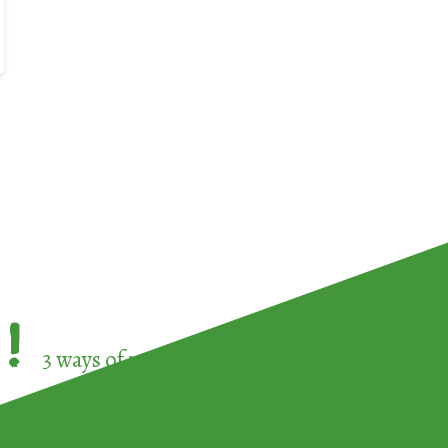
!
3 ways of participating in the
European Week 