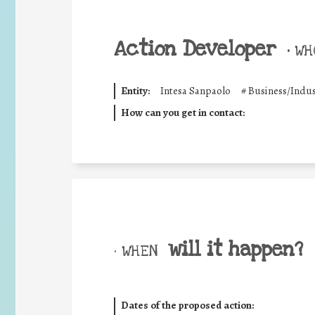
Action Developer
•
WHO
Entity:
Intesa Sanpaolo
#
Business/Indus
How can you get in contact:
will it happen?
• WHEN
Dates of the proposed action: