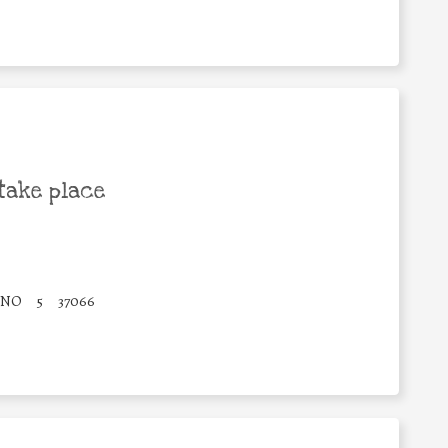
take place
INO
5
37066