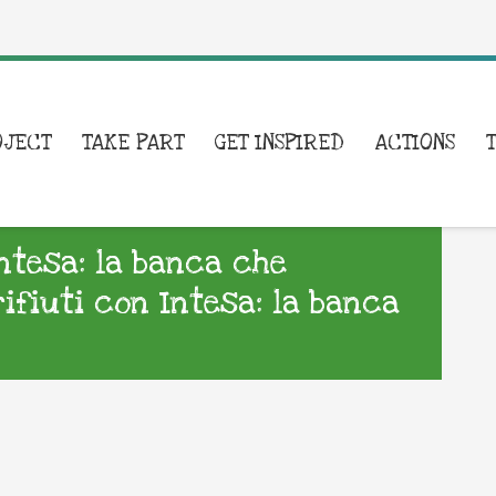
OJECT
TAKE PART
GET INSPIRED
ACTIONS
Intesa: la banca che
rifiuti con Intesa: la banca