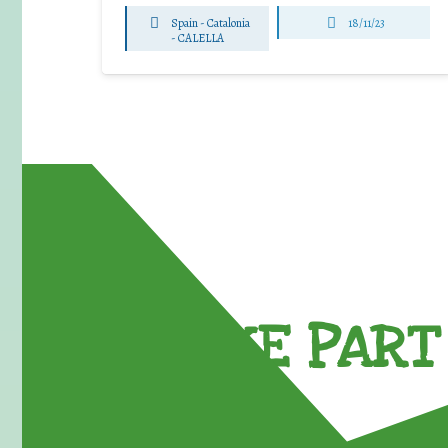
Spain - Catalonia
18/11/23
-
CALELLA
TAKE PART 