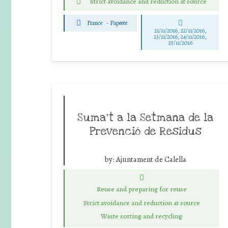
Strict avoidance and reduction at source
France
-
Papeete
21/11/2016, 22/11/2016,
23/11/2016, 24/11/2016,
25/11/2016
Suma’t a la Setmana de la
Prevenció de Residus
by:
Ajuntament de Calella
Reuse and preparing for reuse
Strict avoidance and reduction at source
Waste sorting and recycling