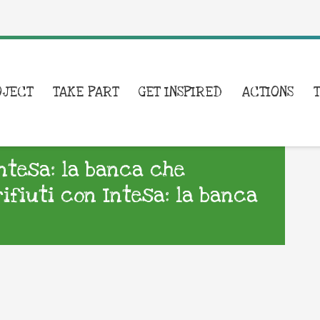
OJECT
TAKE PART
GET INSPIRED
ACTIONS
Intesa: la banca che
rifiuti con Intesa: la banca