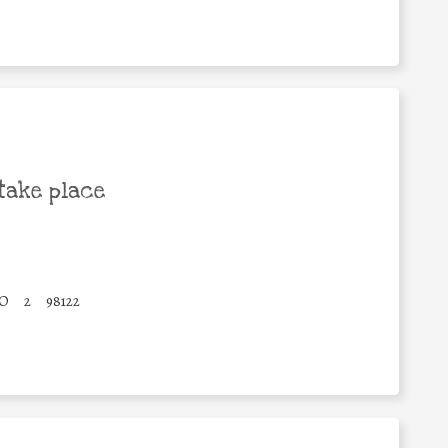
take place
NO
2
98122