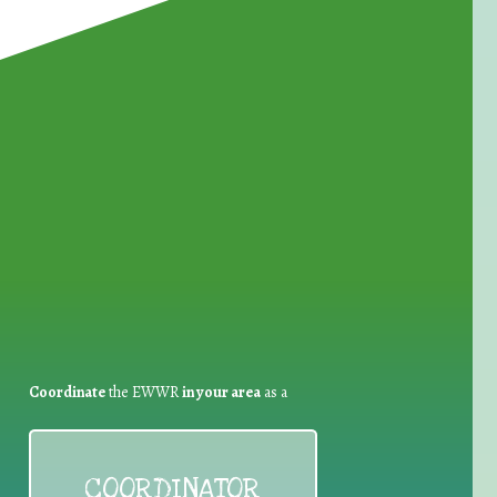
for Waste Reduction:
Coordinate
the EWWR
in your area
as a
COORDINATOR