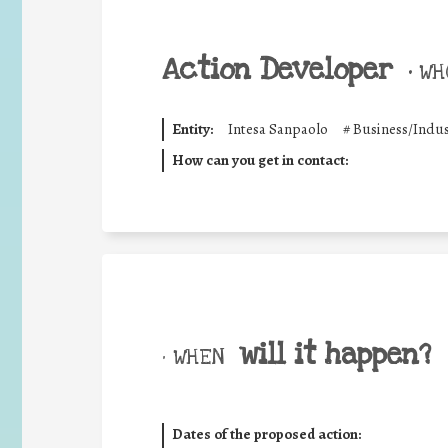
Action Developer
•
WHO
Entity:
Intesa Sanpaolo
#
Business/Indus
How can you get in contact:
will it happen?
• WHEN
Dates of the proposed action: