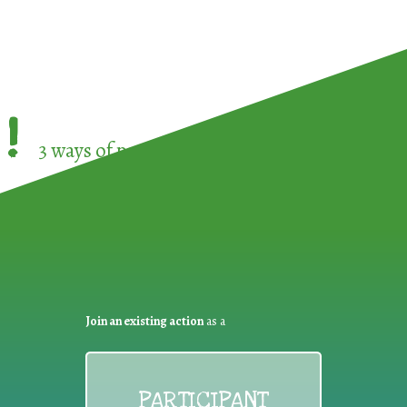
!
3 ways of participating in the
European Week 
Join an existing action
as a
PARTICIPANT