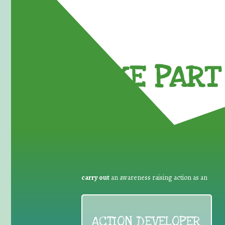
TAKE PART 
carry out
an awareness raising action as an
ACTION DEVELOPER