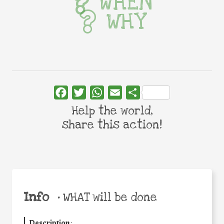
WHEN
WHY
Facebook
Twitter
WhatsApp
Email
Share
Help the world,
share this action!
Info
•
WHAT will be done
Description
: