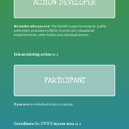
ACTION DEVELOPER
No matter who you are!
The EWWR is open to everyone: public
authorities, associations/NGOs, businesses, educational
establishments, other bodies and individual citizens
Join an existing action
as a
PARTICIPANT
If you are:
an individual citizen or a group
Coordinate
the EWWR
in your area
as a