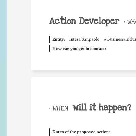
Action Developer
•
WHO
Entity:
Intesa Sanpaolo
#
Business/Indus
How can you get in contact:
will it happen?
• WHEN
Dates of the proposed action: