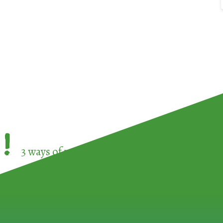
!
3 ways of participating in the
European Week 