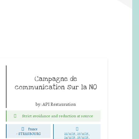
Campagne de
communication sur la NO
by:
API Restauration
Strict avoidance and reduction at source
France
-
STRASBOURG
22/11/25
,
23/11/25
,
24/11/25
,
25/11/25
,