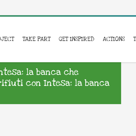
OJECT
TAKE PART
GET INSPIRED
ACTIONS
Intesa: la banca che
rifiuti con Intesa: la banca