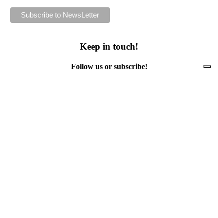
Keep in touch!
Follow us or subscribe!
Facebook
Instagram
Flickr
Twitter
YouTube
Direct contacts
contact@ewwr.eu
+32 (0)2 234 65 00
ACR+
Association of Cities and Regions