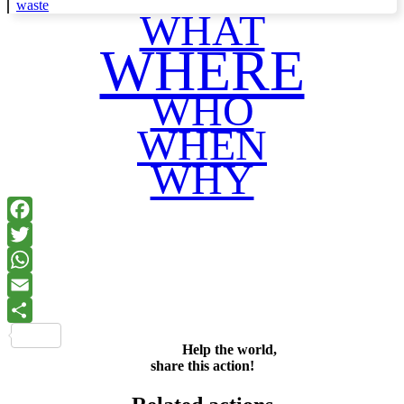
waste
WHAT
WHERE
WHO
WHEN
WHY
Facebook
Twitter
WhatsApp
Email
Share
Help the world,
share this action!