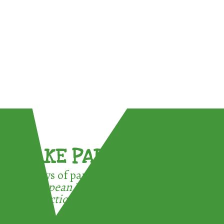
TAKE PART !
3 ways of participating in the
European Week for Waste
Reduction: