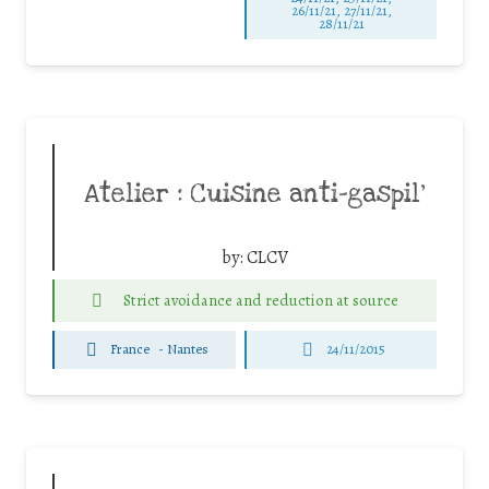
26/11/21, 27/11/21,
28/11/21
Atelier : Cuisine anti-gaspil’
by:
CLCV
Strict avoidance and reduction at source
France
-
Nantes
24/11/2015