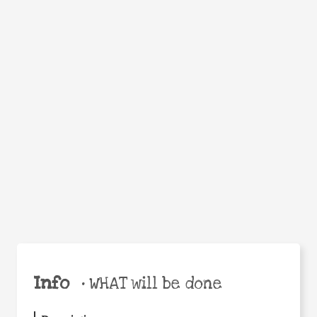
WHEN
WHY
Facebook
Twitter
WhatsApp
Email
Share
Help the world,
share this action!
Info
•
WHAT will be done