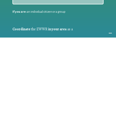
If you are:
an individual citizen or a group
Coordinate
the EWWR
in your area
as a
COORDINATOR
If you are:
a public authority competent in the field of waste
prevention