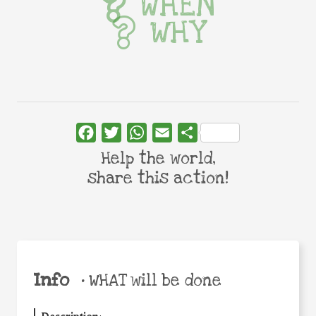
WHEN
WHY
Facebook
Twitter
WhatsApp
Email
Share
Help the world,
share this action!
Info
•
WHAT will be done