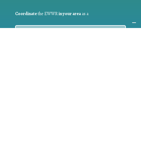
Coordinate
the EWWR
in your area
as a
COORDINATOR
If you are:
a public authority competent in the field of waste
prevention