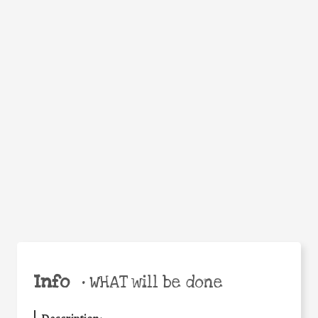
WHEN
WHY
Facebook
Twitter
WhatsApp
Email
Share
Help the world,
share this action!
Info
•
WHAT will be done