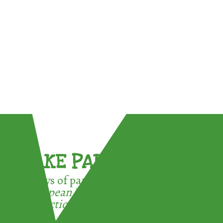
TAKE PART !
3 ways of participating in the
European Week for Waste
Reduction: