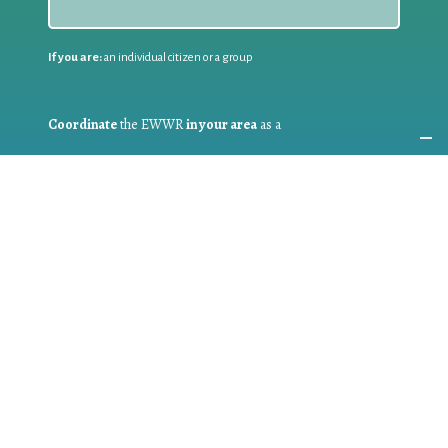
If you are:
an individual citizen or a group
Coordinate
the EWWR
in your area
as a
COORDINATOR
If you are:
a public authority competent in the field of waste
prevention