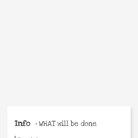
WHEN
WHY
Facebook
Twitter
WhatsApp
Email
Share
Help the world,
share this action!
Info
•
WHAT will be done