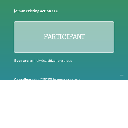
Join an existing action
as a
PARTICIPANT
If you are:
an individual citizen or a group
Coordinate
the EWWR
in your area
as a
COORDINATOR