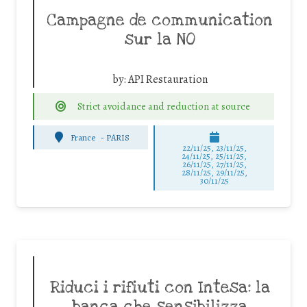
Campagne de communication
sur la NO
by:
API Restauration
Strict avoidance and reduction at source
France
-
PARIS
22/11/25
,
23/11/25
,
24/11/25
,
25/11/25
,
26/11/25
,
27/11/25
,
28/11/25
,
29/11/25
,
30/11/25
Riduci i rifiuti con Intesa: la