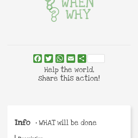
WHEN
WHY
Facebook
Twitter
WhatsApp
Email
Share
Help the world,
share this action!
Info
•
WHAT will be done