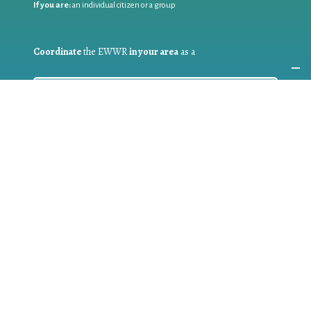
If you are:
an individual citizen or a group
Coordinate
the EWWR
in your area
as a
COORDINATOR
If you are:
a public authority competent in the field of waste
prevention