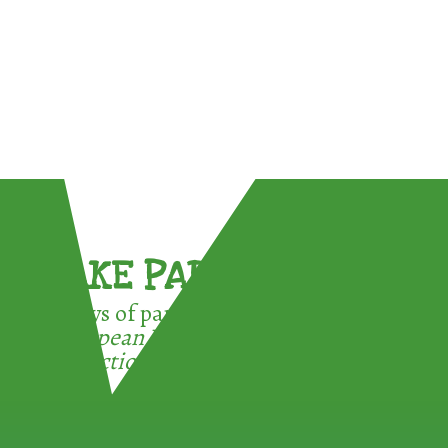
TAKE PART !
3 ways of participating in the
European Week for Waste
Reduction: