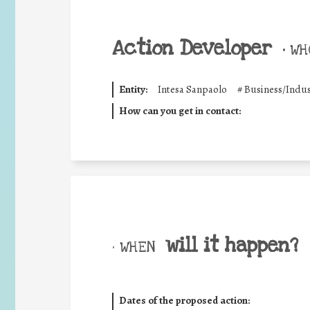
Action Developer
•
WHO
Entity:
Intesa Sanpaolo
#
Business/Indus
How can you get in contact:
will it happen?
• WHEN
Dates of the proposed action: