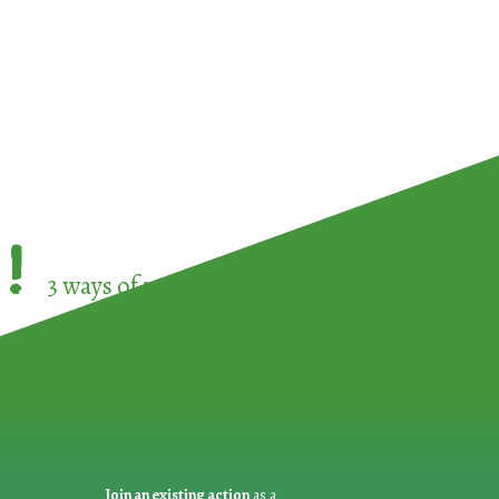
!
3 ways of participating in the
European Week 
Join an existing action
as a