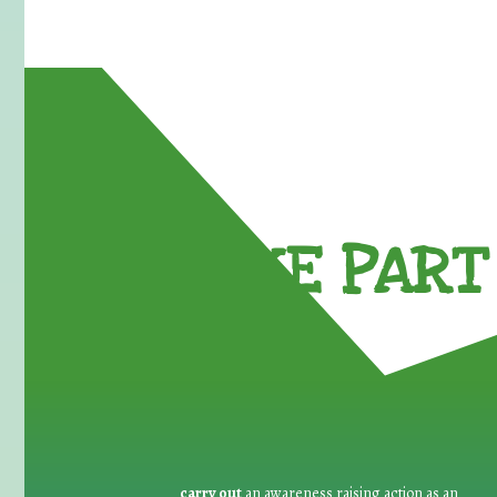
TAKE PART 
carry out
an awareness raising action as an