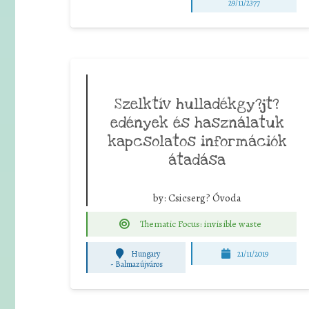
29/11/2377
Szelktív hulladékgy?jt?
edények és használatuk
kapcsolatos információk
átadása
by:
Csicserg? Óvoda
Thematic Focus: invisible waste
Hungary
21/11/2019
-
Balmazújváros