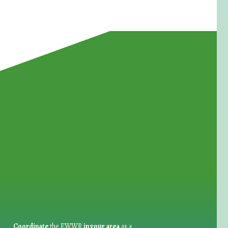
for Waste Reduction:
Coordinate
the EWWR
in your area
as a