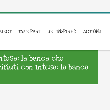
OJECT
TAKE PART
GET INSPIRED
ACTIONS
Intesa: la banca che
rifiuti con Intesa: la banca