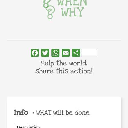
WHEN
WHY
Facebook
Twitter
WhatsApp
Email
Share
Help the world,
share this action!
Info
•
WHAT will be done
Description
: