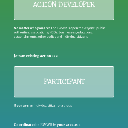
ACTION DEVELOPER
No matter who you are!
The EWWR is open to everyone: public
authorities, associations/NGOs, businesses, educational
establishments, other bodies and individual citizens
Join an existing action
as a
PARTICIPANT
If you are:
an individual citizen or a group
Coordinate
the EWWR
in your area
as a