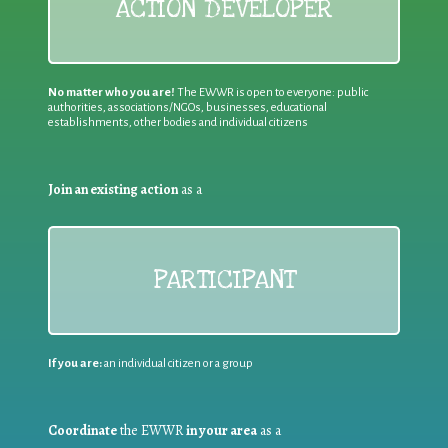
ACTION DEVELOPER
No matter who you are!
The EWWR is open to everyone: public
authorities, associations/NGOs, businesses, educational
establishments, other bodies and individual citizens
Join an existing action
as a
PARTICIPANT
If you are:
an individual citizen or a group
Coordinate
the EWWR
in your area
as a