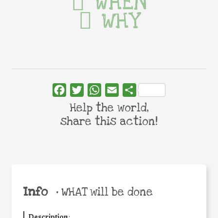
WHEN
WHY
Facebook
Twitter
WhatsApp
Email
Share
Help the world,
share this action!
Info
•
WHAT will be done
Description
: