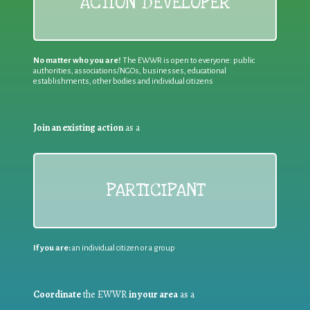
ACTION DEVELOPER
No matter who you are!
The EWWR is open to everyone: public
authorities, associations/NGOs, businesses, educational
establishments, other bodies and individual citizens
Join an existing action
as a
PARTICIPANT
If you are:
an individual citizen or a group
Coordinate
the EWWR
in your area
as a