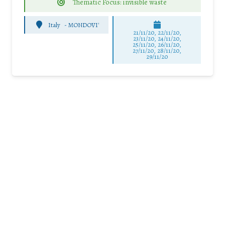
Thematic Focus: invisible waste
Italy
-
MONDOVI'
21/11/20, 22/11/20,
23/11/20, 24/11/20,
25/11/20, 26/11/20,
27/11/20, 28/11/20,
29/11/20