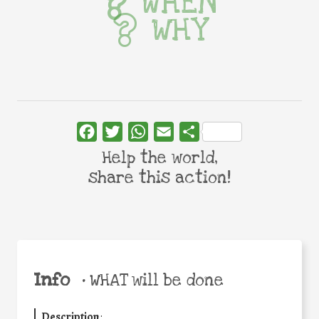
WHEN
WHY
Facebook
Twitter
WhatsApp
Email
Share
Help the world,
share this action!
Info
•
WHAT will be done
Description
: