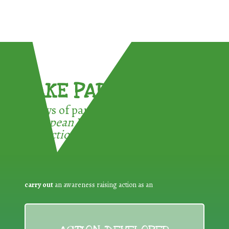
TAKE PART !
3 ways of participating in the
European Week for Waste
Reduction:
carry out
an awareness raising action as an