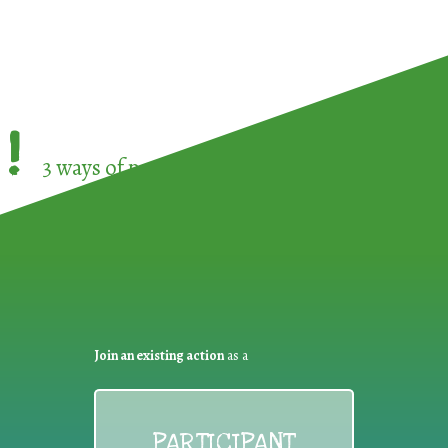
!
3 ways of participating in the
European Week 
Join an existing action
as a
PARTICIPANT