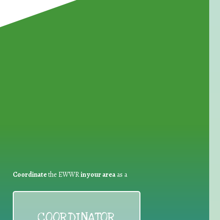
for Waste Reduction:
Coordinate
the EWWR
in your area
as a
COORDINATOR