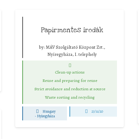
Papírmentes irodák
by:
MÁV Szolgáltató Központ Zrt.,
Nyíregyháza, I. telephely
Clean-up actions
Reuse and preparing for reuse
Strict avoidance and reduction at source
Waste sorting and recycling
Hungary
23/11/20
-
Nyíregyháza