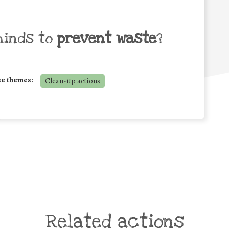
minds to
prevent waste
?
se themes:
Clean-up actions
Related actions