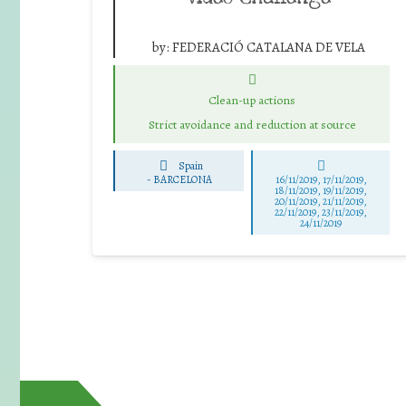
by:
FEDERACIÓ CATALANA DE VELA
Clean-up actions
Strict avoidance and reduction at source
Spain
-
BARCELONA
16/11/2019, 17/11/2019,
18/11/2019, 19/11/2019,
20/11/2019, 21/11/2019,
22/11/2019, 23/11/2019,
24/11/2019