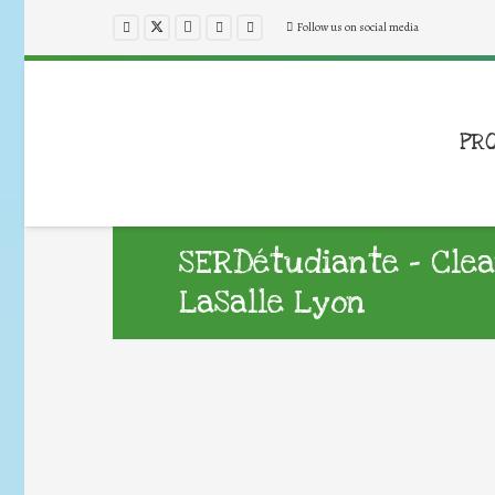
Follow us on social media
PR
SERDétudiante – Cle
LaSalle Lyon