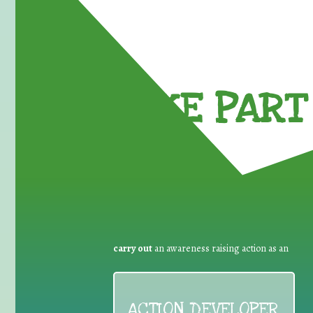
TAKE PART 
carry out
an awareness raising action as an
ACTION DEVELOPER