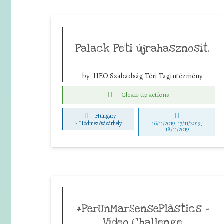
Palack Peti újrahasznosít.
by:
HEO Szabadság Téri Tagintézmény
Clean-up actions
Hungary
-
Hódmez?vásárhely
16/11/2019, 17/11/2019,
18/11/2019
#PerUnMarSensePlàstics –
Vídeo Challenge