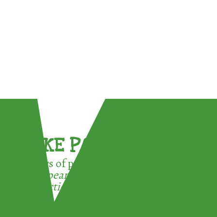
TAKE PART !
3 ways of participating in the
European Week for Waste
Reduction: