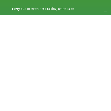
carry out
an awareness raising action as an
ACTION DEVELOPER
No matter who you are!
The EWWR is open to everyone: public
authorities, associations/NGOs, businesses, educational
establishments, other bodies and individual citizens
Join an existing action
as a
PARTICIPANT