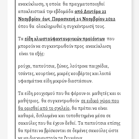
ανακύκλωση, η οποία θα πραγματοποιηθεί
αποκλειστικά την εβδομάδα
από Δευτέρα 21
Νοεμβρίου έως Παρασκευή 25 Νοεμβρίου 2022
όπου θα ολοκληρωθεί η συγκέντρωσή τους.
Τα
είδη κλωστοϋφαντουργικών προϊόντων
που
μπορούν να συγκεντρωθούν προς ανακύκλωση
είναι τα εξής:
ρούχα, παπούτσια, ζώνες, λούτρινα παιχνίδια,
τσάντες, κουρτίνες, μικρές κουβέρτες και λοιπά
υφασμάτινα είδη μικρών διαστάσεων.
Τα είδη ρουχισμού που θα φέρουν οι μαθητές και οι
μαθήτριες, θα συγκεντρωθούν
σε ειδικό χώρο που
θα ορισθεί από το σχολείο
, θα πρέπει να είναι
καθαρά, διπλωμένα και τοποθετημένα μέσα σε
σακούλες που θα έχουν δεθεί. Τα παπούτσια επίσης
θα πρέπει να βρίσκονται σε δεμένες σακούλες ώστε
να μη διαχωριστούν τα ζευγάρια.