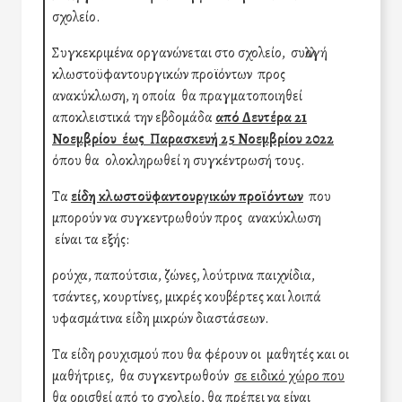
σχολείο.
Συγκεκριμένα οργανώνεται στο σχολείο, συλλογή
κλωστοϋφαντουργικών προϊόντων προς
ανακύκλωση, η οποία θα πραγματοποιηθεί
αποκλειστικά την εβδομάδα
από Δευτέρα 21
Νοεμβρίου έως Παρασκευή 25 Νοεμβρίου 2022
όπου θα ολοκληρωθεί η συγκέντρωσή τους.
Τα
είδη κλωστοϋφαντουργικών προϊόντων
που
μπορούν να συγκεντρωθούν προς ανακύκλωση
είναι τα εξής:
ρούχα, παπούτσια, ζώνες, λούτρινα παιχνίδια,
τσάντες, κουρτίνες, μικρές κουβέρτες και λοιπά
υφασμάτινα είδη μικρών διαστάσεων.
Τα είδη ρουχισμού που θα φέρουν οι μαθητές και οι
μαθήτριες, θα συγκεντρωθούν
σε ειδικό χώρο που
θα ορισθεί από το σχολείο
, θα πρέπει να είναι