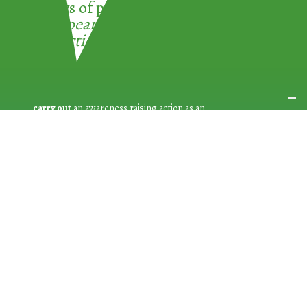
3 ways of participating in the
European Week for Waste
Reduction:
carry out
an awareness raising action as an
ACTION DEVELOPER
No matter who you are!
The EWWR is open to everyone: public
authorities, associations/NGOs, businesses, educational
establishments, other bodies and individual citizens
Join an existing action
as a