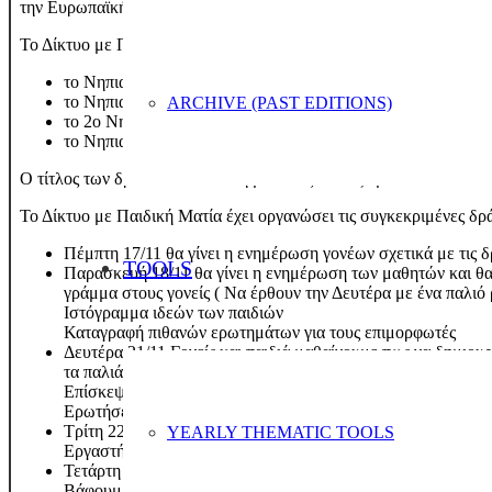
την Ευρωπαϊκή Εβδομάδα Μείωσης Αποβλήτων που εστιάζει την ε
Το Δίκτυο με Παιδική Ματιά απαρτίζεται από τέσσερα (4) Νηπιαγ
το Νηπιαγωγείο Νέων Βρασνών
το Νηπιαγωγείο Ασπροβάλτας
ARCHIVE (PAST EDITIONS)
το 2ο Νηπιαγωγείο Σταυρού
το Νηπιαγωγείο Αρέθουσας
Ο τίτλος των δράσεων είναι: Μη με πετάς! Φτιάξε με κάτι που θα 
Το Δίκτυο με Παιδική Ματία έχει οργανώσει τις συγκεκριμένες δρά
Πέμπτη 17/11 θα γίνει η ενημέρωση γονέων σχετικά με τις δ
TOOLS
Παρασκευή 18/11 θα γίνει η ενημέρωση των μαθητών και θα
γράμμα στους γονείς ( Να έρθουν την Δευτέρα με ένα παλιό
Ιστόγραμμα ιδεών των παιδιών
Καταγραφή πιθανών ερωτημάτων για τους επιμορφωτές
Δευτέρα 21/11 Γονείς και παιδιά μαθαίνουμε πως να δημιου
τα παλιά.
Επίσκεψη – επιμόρφωση – κατασκευές από τους υπεύθυνους 
Ερωτήσεις από παιδιά και γονείς
Τρίτη 22/11 ΜΙΚΡΑ χεράκια ΜΕΓΑΛΑ έργα
YEARLY THEMATIC TOOLS
Εργαστήρια – κατασκευές
Τετάρτη 23/11 ΧΡΩΜΑΤΑ ΚΑΙ ΥΦΑΣΜΑΤΑ
Βάφουμε τις κατασκευές μας με διάφορα χρώματα