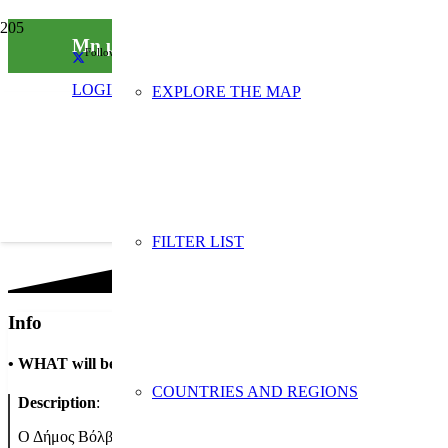
Μη με πετάς! Φτιάξε με κάτι που θα αγαπάς!
Follow us on social media
LOGIN
EXPLORE THE MAP
FILTER LIST
Info
•
WHAT will be done
COUNTRIES AND REGIONS
Description
:
Ο Δήμος Βόλβης και η Διεύθυνση Περιβάλλοντος, σε συνεργασία 