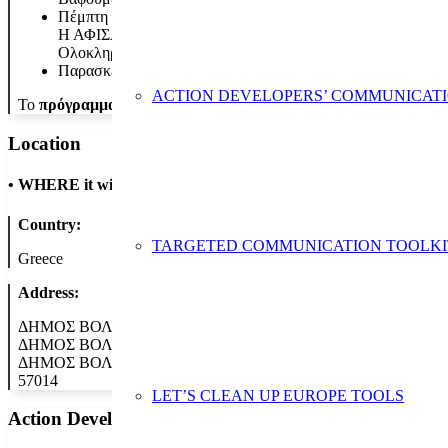
Πέμπτη 24/11
Η ΑΦΙΣΑ ΜΑΣ
Ολοκληρώνουμε τις κατασκευές και φτιάχνουμε αφίσα της 
Παρασκευή 25/11 ΠΑΙΧΝΙΔΙΑ ΑΛΛΙΩΣ… Συνάντηση online 
ACTION DEVELOPERS’ COMMUNICAT
Το
πρόγραμμα των εκδηλώσεων
στον δήμο Βόλβης που πραγματο
Location
•
WHERE it will take place
Country:
TARGETED COMMUNICATION TOOLKI
Greece
Address:
ΔΗΜΟΣ ΒΟΛΒΗΣ
ΔΗΜΟΣ ΒΟΛΒΗΣ
ΔΗΜΟΣ ΒΟΛΒΗΣ
57014
LET’S CLEAN UP EUROPE TOOLS
Action Developer