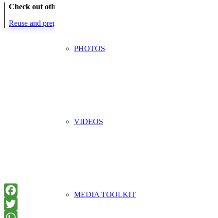
Check out other actions that will cover these themes:
Reuse and preparing for reuse
Thematic Focus: Circular and Sustaina
PHOTOS
VIDEOS
MEDIA TOOLKIT