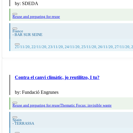
by:
SDEDA
Reuse and preparing for reuse
France
-
BAR SUR SEINE
21/11/20, 22/11/20, 23/11/20, 24/11/20, 25/11/20, 26/11/20, 27/11/20, 
Contra el canvi climàtic, jo reutilitzo, I tu?
by:
Fundació Engrunes
Reuse and preparing for reuse
Thematic Focus: invisible waste
Spain
-
TERRASSA