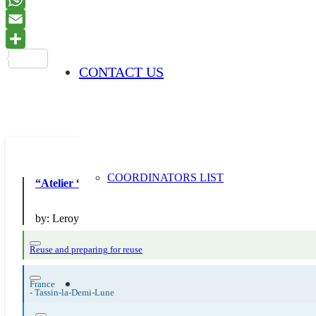
CONTACT US
COORDINATORS LIST
“Atelier “”Détourner un objet”””
by:
Leroy Merlin
Reuse and preparing for reuse
France
-
Tassin-la-Demi-Lune