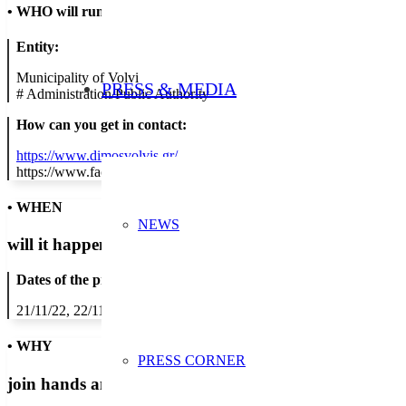
•
WHO will run the show
Entity:
Municipality of Volvi
PRESS & MEDIA
#
Administration/Public Authority
How can you get in contact:
https://www.dimosvolvis.gr/
https://www.facebook.com/europeanweekforwastereductionvolvi/
• WHEN
NEWS
will it happen?
Dates of the proposed action:
21/11/22, 22/11/22, 23/11/22, 24/11/22, 25/11/22
• WHY
PRESS CORNER
join hands and minds to
prevent waste
?