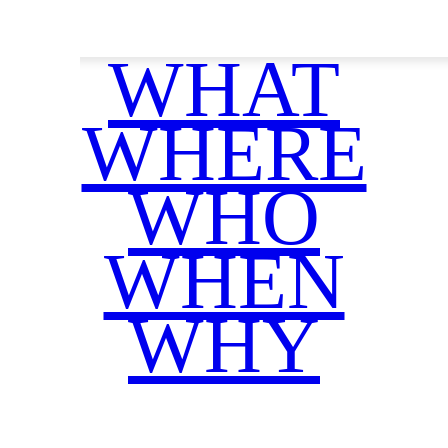
ble Textiles
WHAT
WHERE
WHO
WHEN
WHY
Facebook
Twitter