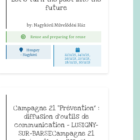
future
by:
Nagykörű Művelődési Ház
Reuse and preparing for reuse
Hungary
-
Nagykörű
22/11/25
,
24/11/25
,
26/11/25
,
27/11/25
,
28/11/25
,
30/11/25
Campagne 21 “Prévention” :
diffusion d’outils de
communication – LUSIGNY-
SUR-BARSECampagne 21