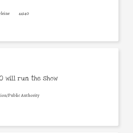
leine
44140
 will run the show
ion/Public Authority