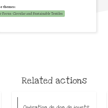
se themes:
 Focus: Circular and Sustainable Textiles
Related actions
Opération de don de jouets