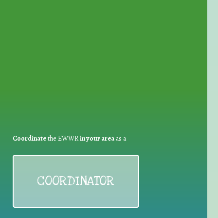
for Waste Reduction:
Coordinate
the EWWR
in your area
as a
COORDINATOR