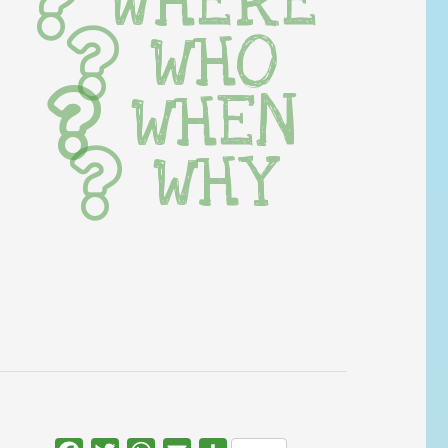
WHERE
WHO
WHEN
WHY