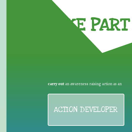
TAKE PART 
carry out
an awareness raising action as an
ACTION DEVELOPER