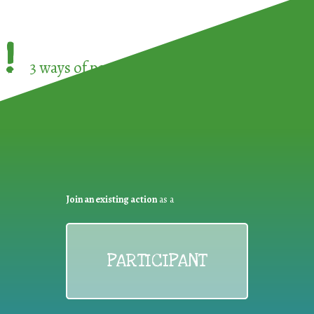
!
3 ways of participating in the
European Week 
Join an existing action
as a
PARTICIPANT