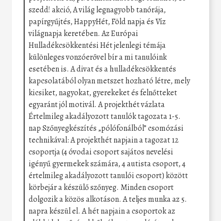
szedd! akció, A világ legnagyobb tanórája,
papírgyűjtés, HappyHét, Föld napja és Víz
világnapja keretében. Az Európai
Hulladékcsökkentési Hét jelenlegi témája
különleges vonzóerővel bír a mi tanulóink
esetében is. A divat és a hulladékcsökkentés
kapcsolatából olyan metszet hozható létre, mely
kicsiket, nagyokat, gyerekeket és felnőtteket
egyaránt jól motivál. A projekthét vázlata
Értelmileg akadályozott tanulók tagozata 1-5.
nap Szőnyegkészítés „pólófonálból” csomózási
technikával: A projekthét napjain a tagozat 12
csoportja (4 óvodai csoport sajátos nevelési
igényű gyermekek számára, 4 autista csoport, 4
értelmileg akadályozott tanulói csoport) között
körbejár a készülő szőnyeg. Minden csoport
dolgozik a közös alkotáson. A teljes munka az 5.
napra készül el. A hét napjain a csoportok az