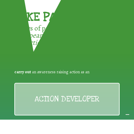
TAKE PART !
3 ways of participating in the
European Week for Waste
Reduction:
carry out
an awareness raising action as an
ACTION DEVELOPER
No matter who you are!
The EWWR is open to everyone: public
authorities, associations/NGOs, businesses, educational
establishments, other bodies and individual citizens