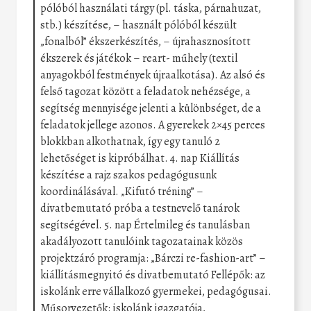
pólóból használati tárgy (pl. táska, párnahuzat,
stb.) készítése, – használt pólóból készült
„fonalból” ékszerkészítés, – újrahasznosított
ékszerek és játékok – reart- műhely (textil
anyagokból festmények újraalkotása). Az alsó és
felső tagozat között a feladatok nehézsége, a
segítség mennyisége jelenti a különbséget, de a
feladatok jellege azonos. A gyerekek 2×45 perces
blokkban alkothatnak, így egy tanuló 2
lehetőséget is kipróbálhat. 4. nap Kiállítás
készítése a rajz szakos pedagógusunk
koordinálásával. „Kifutó tréning” –
divatbemutató próba a testnevelő tanárok
segítségével. 5. nap Értelmileg és tanulásban
akadályozott tanulóink tagozatainak közös
projektzáró programja: „Bárczi re-fashion-art” –
kiállításmegnyitó és divatbemutató Fellépők: az
iskolánk erre vállalkozó gyermekei, pedagógusai.
Műsorvezetők: iskolánk igazgatója,