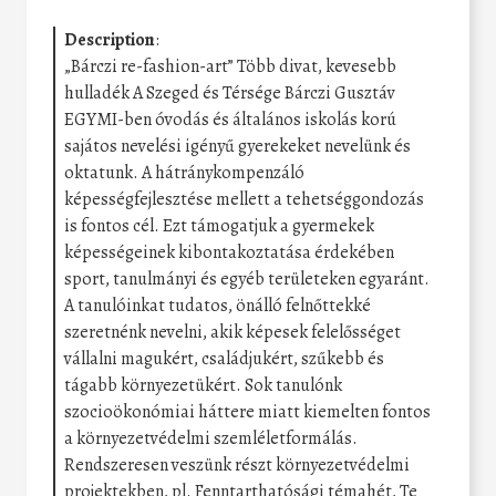
Description
:
„Bárczi re-fashion-art” Több divat, kevesebb
hulladék A Szeged és Térsége Bárczi Gusztáv
EGYMI-ben óvodás és általános iskolás korú
sajátos nevelési igényű gyerekeket nevelünk és
oktatunk. A hátránykompenzáló
képességfejlesztése mellett a tehetséggondozás
is fontos cél. Ezt támogatjuk a gyermekek
képességeinek kibontakoztatása érdekében
sport, tanulmányi és egyéb területeken egyaránt.
A tanulóinkat tudatos, önálló felnőttekké
szeretnénk nevelni, akik képesek felelősséget
vállalni magukért, családjukért, szűkebb és
tágabb környezetükért. Sok tanulónk
szocioökonómiai háttere miatt kiemelten fontos
a környezetvédelmi szemléletformálás.
Rendszeresen veszünk részt környezetvédelmi
projektekben, pl. Fenntarthatósági témahét, Te