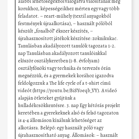
alábbi lehetőségekből válogatva valósítanak meg
korukhoz, képességeikhez mérten egy vagy több
feladatot. – reart-műhely (textil anyagokból
festmények újraalkotása), – használt pólóból
készült „fonalból” ékszer készítés, –
újrahasznosított játékok készítése: zoknikukac.
Tanulásban akadályozott tanulók tagozata 1-2.
nap Tanulásban akadályozott tanulóinkkal
először osztálykeretben (1-8. évfolyam)
osztályfőnöki vagy technika és tervezés órán
megnézzük, és a gyermekek korához igazodva
feldolgozzuk a The life cycle of a t-shirt című
videót (https://youtu.be/BiSYoeqb_VY). A videó
alapján ötleteket gyűjtünk a
hulladékcsökkentésre. 3. nap Egy kétórás projekt
keretében a gyerekeknek alsó és felső tagozaton
is 4-4 állomáson kínálunk lehetőséget az
alkotásra. Belépő: egy használt póló vagy
újrahasznosítható anyag. Állomások: – használt