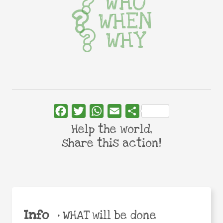
WHO
WHEN
WHY
Facebook
Twitter
WhatsApp
Email
Share
Help the world,
share this action!
Info
•
WHAT will be done