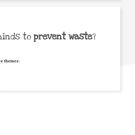
minds to
prevent waste
?
se themes: