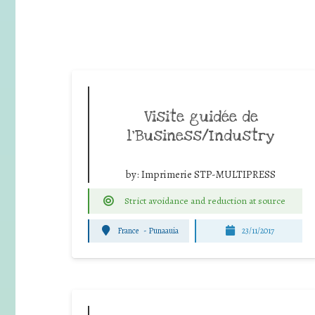
Visite guidée de
l’Business/Industry
by:
Imprimerie STP-MULTIPRESS
Strict avoidance and reduction at source
France
-
Punaauia
23/11/2017