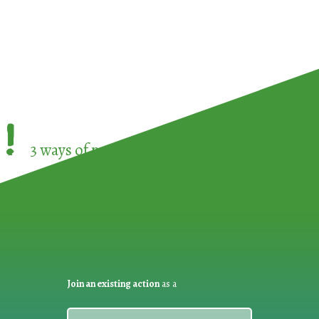
!
3 ways of participating in the
European Week 
Join an existing action
as a