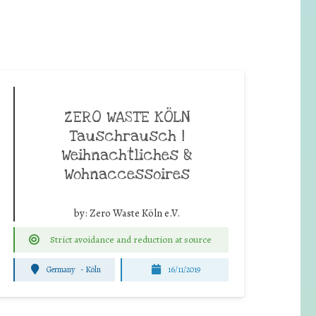
ZERO WASTE KÖLN
Tauschrausch |
Weihnachtliches &
Wohnaccessoires
by:
Zero Waste Köln e.V.
Strict avoidance and reduction at source
Germany
-
Köln
16/11/2019