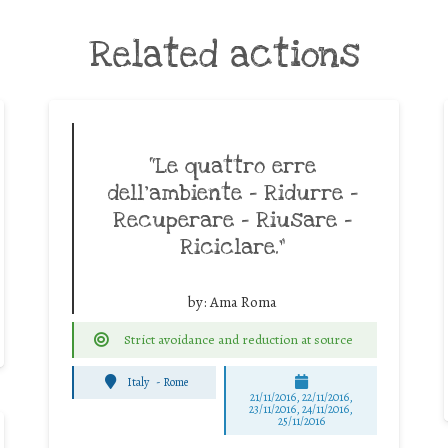
Related actions
“Le quattro erre
dell’ambiente – Ridurre –
Recuperare – Riusare –
Riciclare.”
by:
Ama Roma
Strict avoidance and reduction at source
Italy
-
Rome
21/11/2016, 22/11/2016,
23/11/2016, 24/11/2016,
25/11/2016