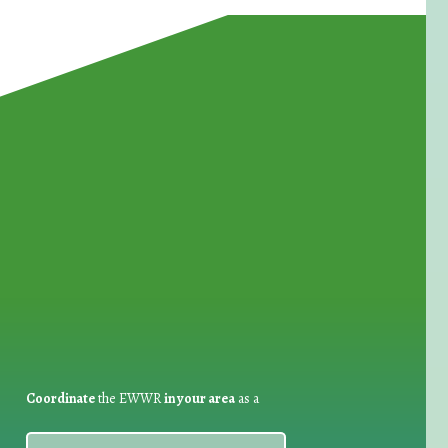
for Waste Reduction:
Coordinate
the EWWR
in your area
as a