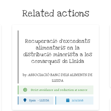
Related actions
Recuperació d’excedents
alimentaris en la
distribució minorista a les
comarques de Lleida
by:
ASSOCIACIÓ BANC DELS ALIMENTS DE
LLEIDA
Strict avoidance and reduction at source
Spain
-
LLEIDA
21/11/2018