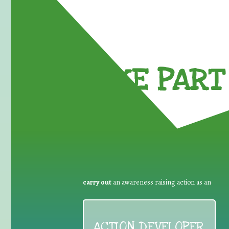
TAKE PART 
carry out
an awareness raising action as an
ACTION DEVELOPER