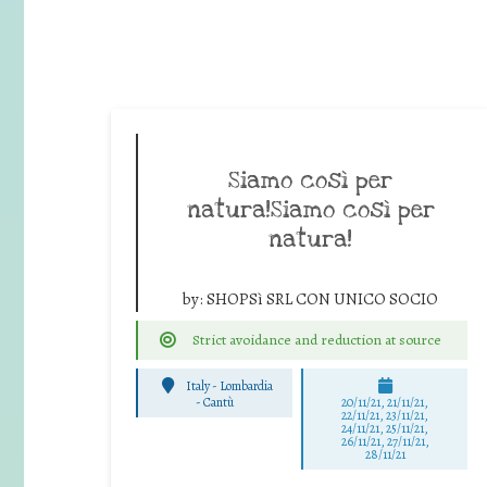
Siamo così per
natura!Siamo così per
natura!
by:
SHOPSì SRL CON UNICO SOCIO
Strict avoidance and reduction at source
Italy - Lombardia
-
Cantù
20/11/21, 21/11/21,
22/11/21, 23/11/21,
24/11/21, 25/11/21,
26/11/21, 27/11/21,
28/11/21