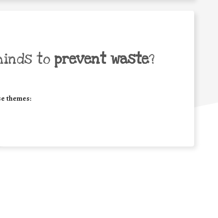
minds to
prevent waste
?
se themes: