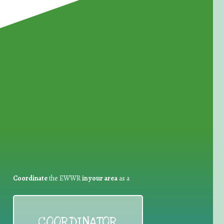
for Waste Reduction:
Coordinate
the EWWR
in your area
as a
COORDINATOR