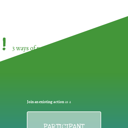
!
3 ways of participating in the
European Week 
Join an existing action
as a
PARTICIPANT