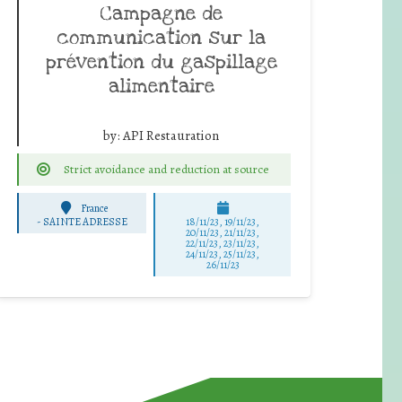
Campagne de
communication sur la
prévention du gaspillage
alimentaire
by:
API Restauration
Strict avoidance and reduction at source
France
-
SAINTE ADRESSE
18/11/23, 19/11/23,
20/11/23, 21/11/23,
22/11/23, 23/11/23,
24/11/23, 25/11/23,
26/11/23