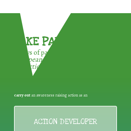
TAKE PART !
3 ways of participating in the
European Week for Waste
Reduction:
carry out
an awareness raising action as an
ACTION DEVELOPER