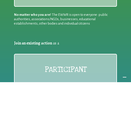
No matter who you are!
The EWWR is open to everyone: public
authorities, associations/NGOs, businesses, educational
establishments, other bodies and individual citizens
Join an existing action
as a
PARTICIPANT
If you are:
an individual citizen or a group
Coordinate
the EWWR
in your area
as a