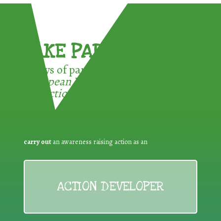
TAKE PART !
3 ways of participating in the
European Week for Waste
Reduction:
carry out
an awareness raising action as an
ACTION DEVELOPER