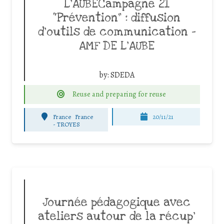
L’AUBECampagne 21
“Prévention” : diffusion
d’outils de communication –
AMF DE L’AUBE
by:
SDEDA
Reuse and preparing for reuse
France
France
20/11/21
-
TROYES
Journée pédagogique avec
ateliers autour de la récup’