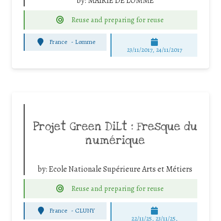
by:
MAIRIE DE LOMME
Reuse and preparing for reuse
France
-
Lomme
23/11/2017, 24/11/2017
Projet Green DiLt : Fresque du
numérique
by:
Ecole Nationale Supérieure Arts et Métiers
Reuse and preparing for reuse
France
-
CLUNY
22/11/25
,
23/11/25
,