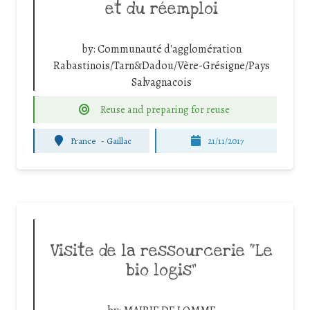
et du réemploi
by:
Communauté d'agglomération
Rabastinois/Tarn&Dadou/Vère-Grésigne/Pays
Salvagnacois
Reuse and preparing for reuse
France
-
Gaillac
21/11/2017
Visite de la ressourcerie “Le
bio logis”