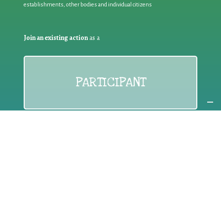
establishments, other bodies and individual citizens
Join an existing action
as a
PARTICIPANT
If you are:
an individual citizen or a group
Coordinate
the EWWR
in your area
as a
COORDINATOR