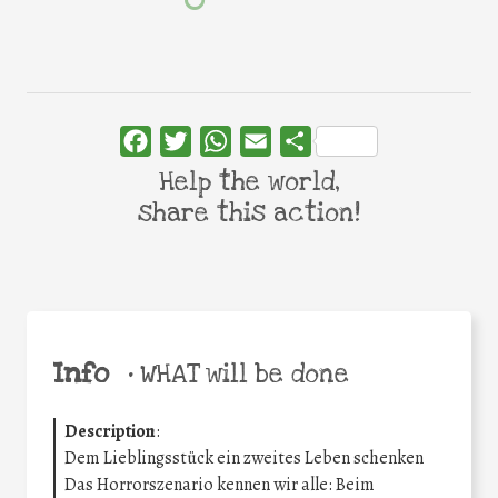
Facebook
Twitter
WhatsApp
Email
Share
Help the world,
share this action!
Info
•
WHAT will be done
Description
:
Dem Lieblingsstück ein zweites Leben schenken
Das Horrorszenario kennen wir alle: Beim