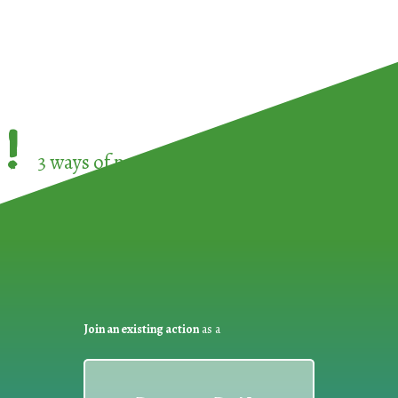
!
3 ways of participating in the
European Week 
Join an existing action
as a