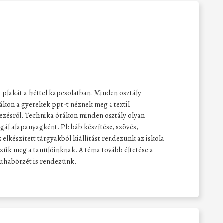
gy plakát a héttel kapcsolatban. Minden osztály
rákon a gyerekek ppt-t néznek meg a textil
yezésről. Technika órákon minden osztály olyan
lgál alapanyagként. Pl: báb készítése, szövés,
 elkészített tárgyakból kiállítást rendezünk az iskola
zzük meg a tanulóinknak. A téma tovább éltetése a
uhabörzét is rendezünk.