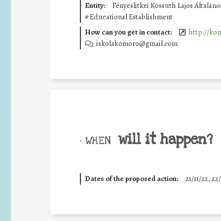
Entity:
Fényeslitkei Kossuth Lajos Általáno
#
Educational Establishment
How can you get in contact:
http://ko
iskolakomoro@gmail.com
will it happen?
• WHEN
Dates of the proposed action:
21/11/22, 22/