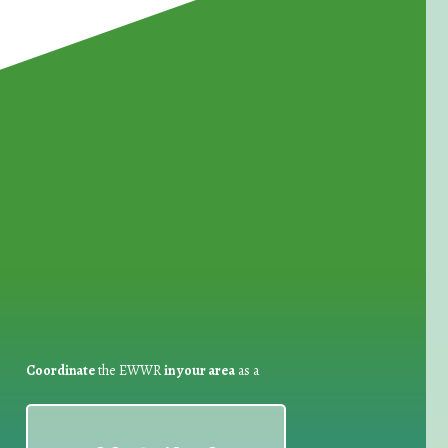
for Waste Reduction:
Coordinate
the EWWR
in your area
as a