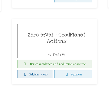
Zero afval – GoodPlanet
Actions
by:
DoReMi
Strict avoidance and reduction at source
Belgium
-
1070
24/11/2015