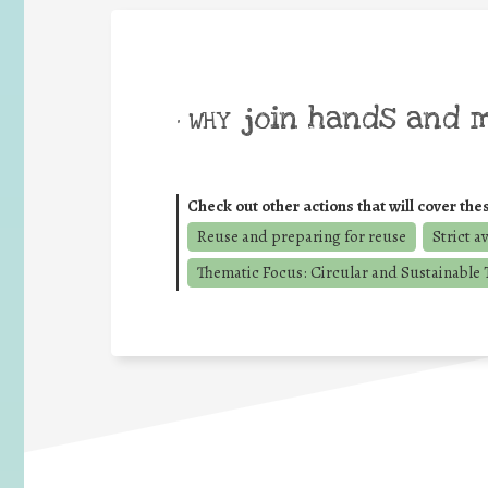
join hands and 
• WHY
Check out other actions that will cover the
Reuse and preparing for reuse
Strict a
Thematic Focus: Circular and Sustainable T