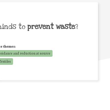
minds to
prevent waste
?
se themes:
voidance and reduction at source
extiles