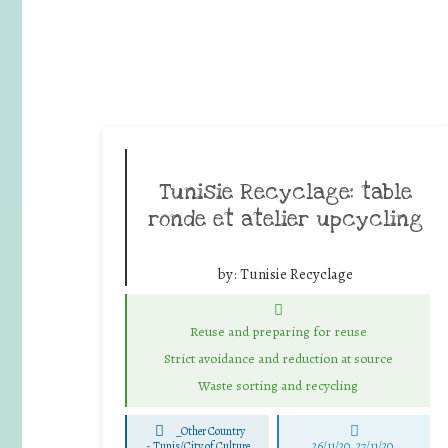
Tunisie Recyclage: table
ronde et atelier upcycling
by:
Tunisie Recyclage
Reuse and preparing for reuse
Strict avoidance and reduction at source
Waste sorting and recycling
_Other Country
-
Tunis/City of Culture
26/11/20, 27/11/20,