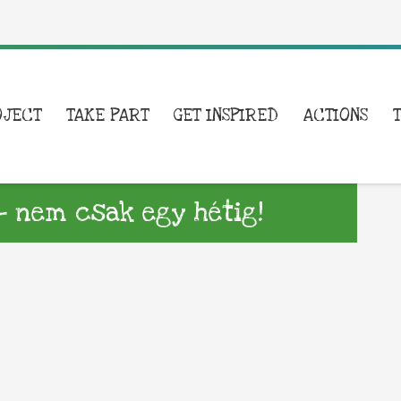
OJECT
TAKE PART
GET INSPIRED
ACTIONS
 – nem csak egy hétig!