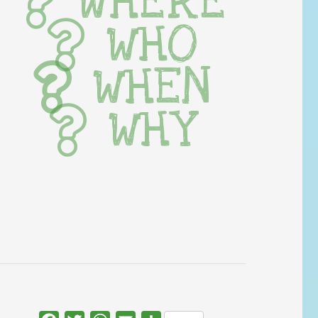
WHERE
WHO
WHEN
WHY