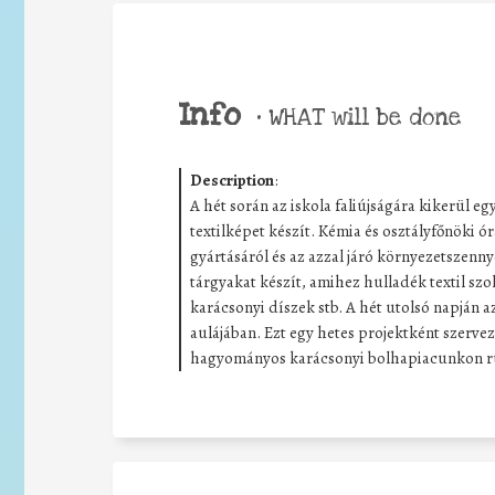
Info
•
WHAT will be done
Description
:
A hét során az iskola faliújságára kikerül e
textilképet készít. Kémia és osztályfőnöki ó
gyártásáról és az azzal járó környezetszenn
tárgyakat készít, amihez hulladék textil szo
karácsonyi díszek stb. A hét utolsó napján az
aulájában. Ezt egy hetes projektként szerve
hagyományos karácsonyi bolhapiacunkon r