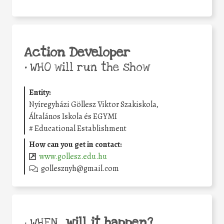
Action Developer
•
WHO will run the show
Entity:
Nyíregyházi Göllesz Viktor Szakiskola,
Általános Iskola és EGYMI
#
Educational Establishment
How can you get in contact:
www.gollesz.edu.hu
gollesznyh@gmail.com
will it happen?
• WHEN