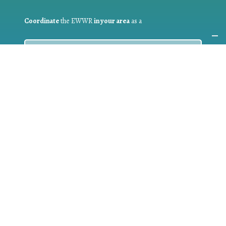
Coordinate
the EWWR
in your area
as a
COORDINATOR
If you are:
a public authority competent in the field of waste
prevention