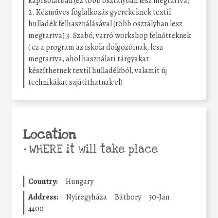
kapcsolatban (ez több osztályban lesz megtartva)
2. Kézműves foglalkozás gyerekeknek textil
hulladék felhasználásával (több osztályban lesz
megtartva) 3. Szabó, varró workshop felnőtteknek
( ez a program az iskola dolgozóinak, lesz
megtartva, ahol használati tárgyakat
készíthetnek textil hulladékból, valamit új
technikákat sajátíthatnak el)
Location
•
WHERE it will take place
Country:
Hungary
Address:
Nyíregyháza
Báthory
30-Jan
4400