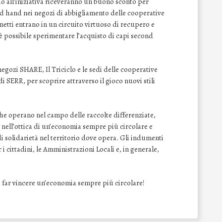
do all’iniziativa riceveranno un buono sconto per
nd hand nei negozi di abbigliamento delle cooperative
sonetti entrano in un circuito virtuoso di recupero e
o è possibile sperimentare l’acquisto di capi second
negozi SHARE, Il Triciclo e le sedi delle cooperative
 di SERR, per scoprire attraverso il gioco nuovi stili
 che operano nel campo delle raccolte differenziate,
e nell’ottica di un’economia sempre più circolare e
di solidarietà nel territorio dove opera. Gli indumenti
i cittadini, le Amministrazioni Locali e, in generale,
far vincere un’economia sempre più circolare!