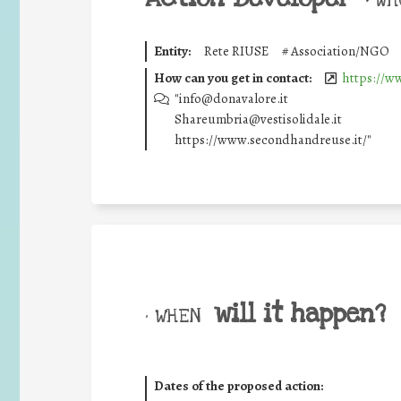
Entity:
Rete RIUSE
#
Association/NGO
How can you get in contact:
https://ww
"info@donavalore.it
Shareumbria@vestisolidale.it
https://www.secondhandreuse.it/"
will it happen?
• WHEN
Dates of the proposed action: