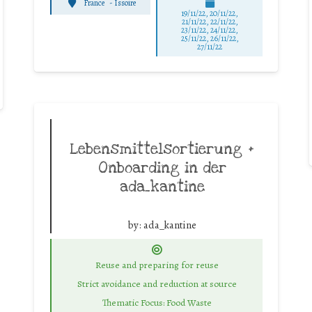
France
-
Issoire
19/11/22, 20/11/22,
21/11/22, 22/11/22,
23/11/22, 24/11/22,
25/11/22, 26/11/22,
27/11/22
Lebensmittelsortierung +
Onboarding in der
ada_kantine
by:
ada_kantine
Reuse and preparing for reuse
Strict avoidance and reduction at source
Thematic Focus: Food Waste