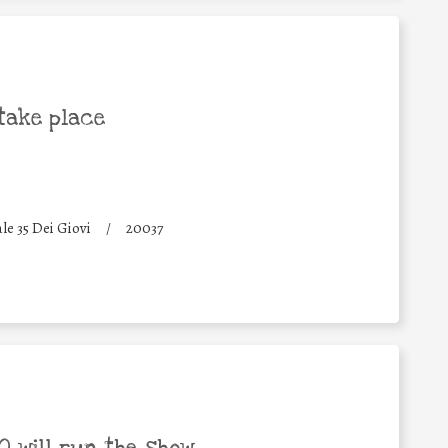
take place
le 35 Dei Giovi
/
20037
 will run the show