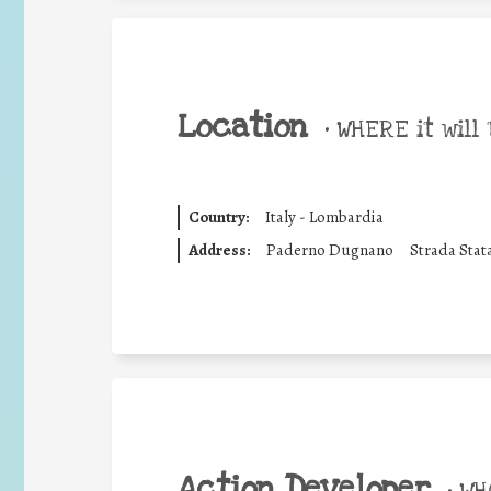
Location
•
WHERE it will 
Country:
Italy - Lombardia
Address:
Paderno Dugnano
Strada Stata
Action Developer
•
WHO