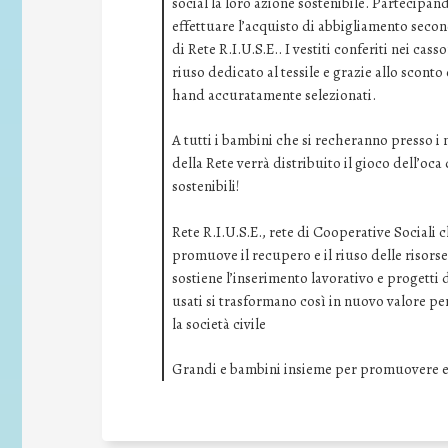
social la loro azione sostenibile. Partecipan
effettuare l’acquisto di abbigliamento seco
di Rete R.I.U.S.E.. I vestiti conferiti nei cas
riuso dedicato al tessile e grazie allo scont
hand accuratamente selezionati.
A tutti i bambini che si recheranno presso i 
della Rete verrà distribuito il gioco dell’oca
sostenibili!
Rete R.I.U.S.E., rete di Cooperative Sociali
promuove il recupero e il riuso delle risors
sostiene l’inserimento lavorativo e progetti 
usati si trasformano così in nuovo valore per 
la società civile
Grandi e bambini insieme per promuovere e 