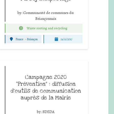
by:
Communauté de communes du
Briançonnais
Waste sorting and recycling
France
-
Briançon
24/11/2017
Campagne 2020
“Prévention” : diffusion
d’outils de communication
auprès de la Mairie
by:
SDEDA