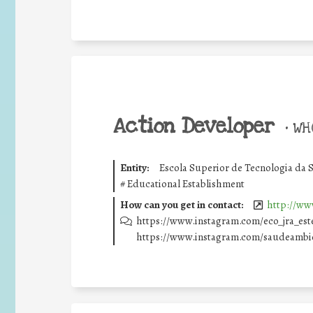
Action Developer
•
WHO
Entity:
Escola Superior de Tecnologia da 
#
Educational Establishment
How can you get in contact:
http://www
https://www.instagram.com/eco_jra_este
https://www.instagram.com/saudeambien