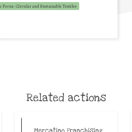
 Focus: Circular and Sustainable Textiles
Related actions
Mercatino Franchising