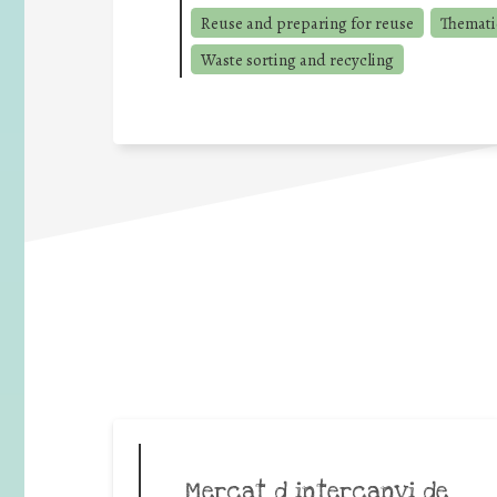
Reuse and preparing for reuse
Thematic
Waste sorting and recycling
Mercat d intercanvi de