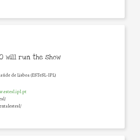
 will run the show
Saúde de Lisboa (ESTeSL-IPL)
.estesl.ipl.pt
sl/
talestesl/