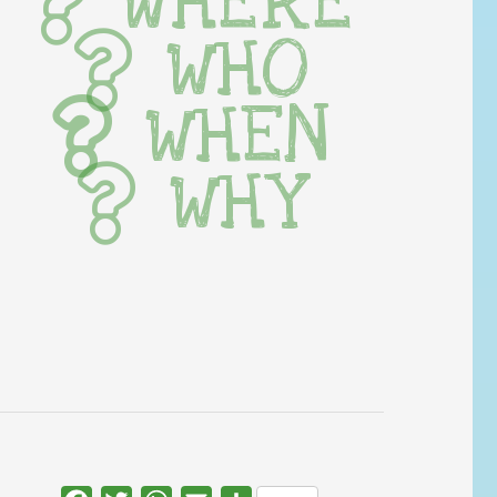
WHERE
WHO
WHEN
WHY