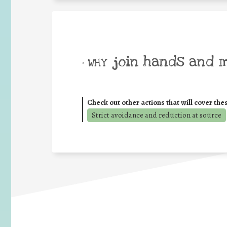
join hands and 
• WHY
Check out other actions that will cover the
Strict avoidance and reduction at source