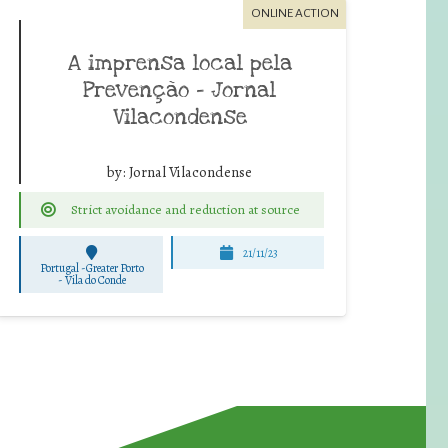
ONLINE ACTION
A imprensa local pela
Prevenção – Jornal
Vilacondense
by:
Jornal Vilacondense
Strict avoidance and reduction at source
21/11/23
Portugal -Greater Porto
-
Vila do Conde