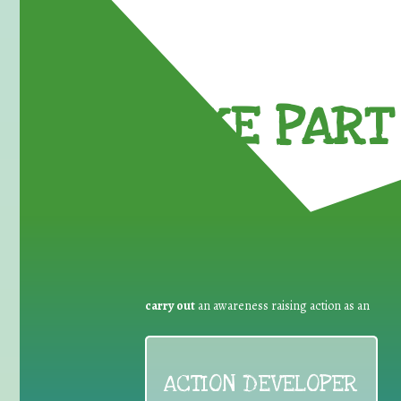
TAKE PART 
carry out
an awareness raising action as an
ACTION DEVELOPER