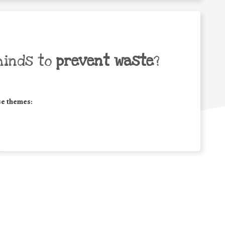
minds to
prevent waste
?
se themes: