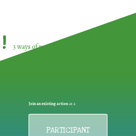
!
3 ways of participating in the
European Week 
Join an existing action
as a
PARTICIPANT