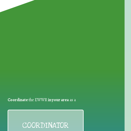
for Waste Reduction:
Coordinate
the EWWR
in your area
as a
COORDINATOR