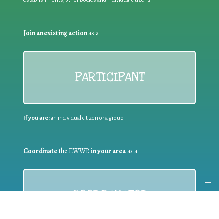
establishments, other bodies and individual citizens
Join an existing action
as a
PARTICIPANT
If you are:
an individual citizen or a group
Coordinate
the EWWR
in your area
as a
COORDINATOR