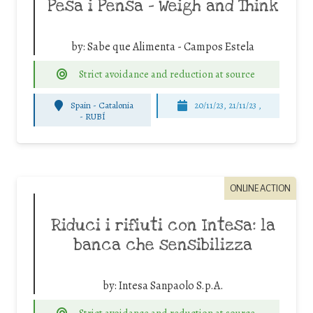
Pesa i Pensa – Weigh and Think
by:
Sabe que Alimenta - Campos Estela
Strict avoidance and reduction at source
Spain - Catalonia
20/11/23, 21/11/23 ,
-
RUBÍ
ONLINE ACTION
Riduci i rifiuti con Intesa: la
banca che sensibilizza
by:
Intesa Sanpaolo S.p.A.
Strict avoidance and reduction at source