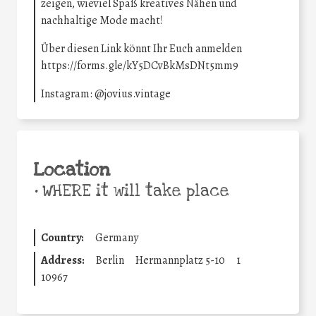
zeigen, wieviel Spaß kreatives Nähen und
nachhaltige Mode macht!
Über diesen Link könnt Ihr Euch anmelden
https://forms.gle/kY5DCvBkMsDNt5mm9
Instagram: @jovius.vintage
Location
•
WHERE it will take place
Country:
Germany
Address:
Berlin
Hermannplatz 5-10
1
10967