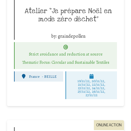
Atelier “Je prépare Noël en
mode zéro déchet”
by:
graindepollen
Strict avoidance and reduction at source
Thematic Focus: Circular and Sustainable Textiles
France
-
BEILLE
19/11/22, 20/11/22,
21/11/22, 22/11/22,
23/11/22, 24/11/22,
25/11/22, 26/11/22,
27/11/22
ONLINE ACTION