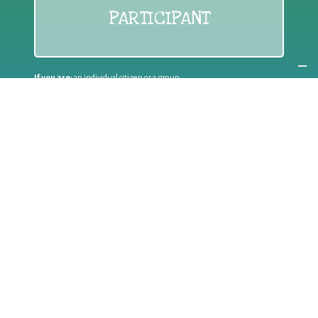
PARTICIPANT
If you are:
an individual citizen or a group
Coordinate
the EWWR
in your area
as a
COORDINATOR
If you are:
a public authority competent in the field of waste
prevention