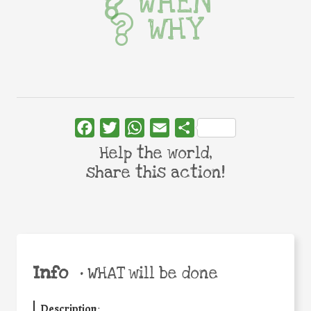
WHEN
WHY
Facebook
Twitter
WhatsApp
Email
Share
Help the world,
share this action!
Info
•
WHAT will be done
Description
: